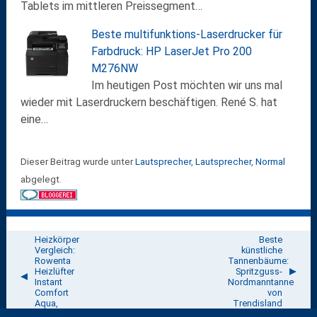
Tablets im mittleren Preissegment…
Beste multifunktions-Laserdrucker für
Farbdruck: HP LaserJet Pro 200
M276NW
Im heutigen Post möchten wir uns mal
wieder mit Laserdruckern beschäftigen. René S. hat
eine…
Dieser Beitrag wurde unter
Lautsprecher
,
Lautsprecher
,
Normal
abgelegt.
Heizkörper
Beste
Vergleich:
künstliche
Rowenta
Tannenbäume:
Heizlüfter
Spritzguss-
Instant
Nordmanntanne
Comfort
von
Aqua,
Trendisland
SO6510