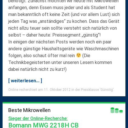
benötigt. Zunächst möchten wir heute mit Mikrowellen
anfangen, denn Essen muss jeder und als Student hat
man bekanntlich oft keine Zeit (und vor allem Lust) sich
jeden Tag was „anständiges“ zu kochen. Dass das Gerät
nicht allzu teuer sein sollte versteht sich natürlich von
selbst – daher heute: Preissegment „günstig“!
In einigen der nächsten Posts werden noch ein paar
andere günstige Haushaltsgeräte wie Waschmaschinen
folgen, also schaut öfter mal rein
(Die
Technikbegeisterten unter unseren Lesern kommen
dabei natürlich nicht zu kurz!)
[ weiterlesen... ]
Online recherchiert am 11. Oktober 2012 in der Preisklasse 'Günstig'.
Beste Mikrowellen
Sieger der Online-Recherche:
Bomann MWG 2218H CB