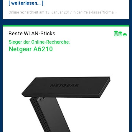
[ weiterlesen... ]
Online recherchiert am 18. Januar 2017 in der Preisklasse 'Normal'.
Beste WLAN-Sticks
Sieger der Online-Recherche:
Netgear A6210