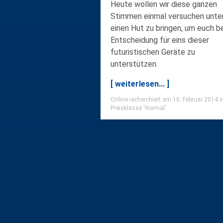
Heute wollen wir diese ganzen
Stimmen einmal versuchen unte
einen Hut zu bringen, um euch be
Entscheidung für eins dieser
futuristischen Geräte
zu
unterstützen.
[ weiterlesen... ]
Online recherchiert am 10. Februar 2014 i
Preisklasse 'Normal'.