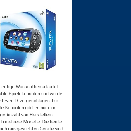
heutige Wunschthema lautet
able Spielekonsolen und wurde
Steven D. vorgeschlagen. Für
le Konsolen gibt es nur eine
nge Anzahl von Herstellern,
ch mehrere Modelle. Die heute
euch rausgesuchten Geräte sind