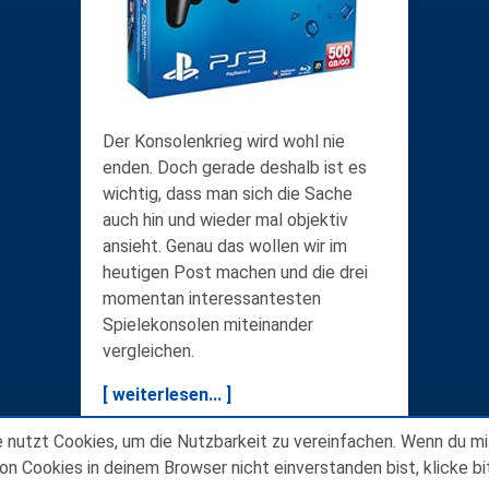
Der Konsolenkrieg wird wohl nie
enden. Doch gerade deshalb ist es
wichtig, dass man sich die Sache
auch hin und wieder mal objektiv
ansieht. Genau das wollen wir im
heutigen Post machen und die drei
momentan interessantesten
Spielekonsolen miteinander
vergleichen.
[ weiterlesen... ]
Online recherchiert am 11. Dezember 2012 in
 nutzt Cookies, um die Nutzbarkeit zu vereinfachen. Wenn du mi
der Preisklasse 'Normal'.
on Cookies in deinem Browser nicht einverstanden bist, klicke b