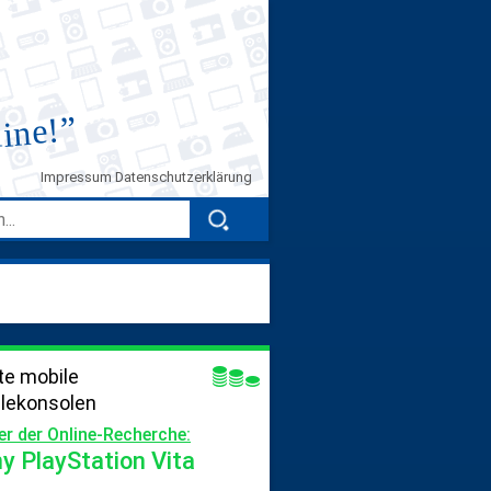
”
line!
Impressum
Datenschutzerklärung
te mobile
elekonsolen
er der Online-Recherche:
y PlayStation Vita