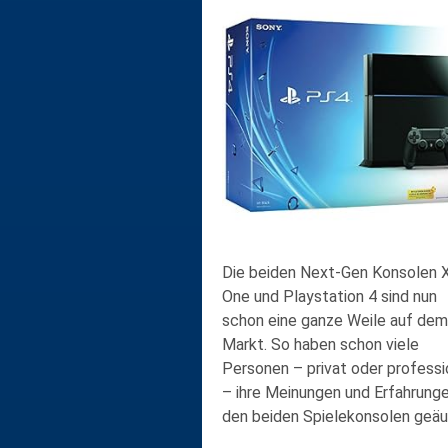
Die beiden
Next-Gen Konsolen
X
One und Playstation 4 sind nun
schon eine ganze Weile auf dem
Markt. So haben schon viele
Personen – privat oder professi
– ihre
Meinungen und Erfahrung
den beiden Spielekonsolen geäu