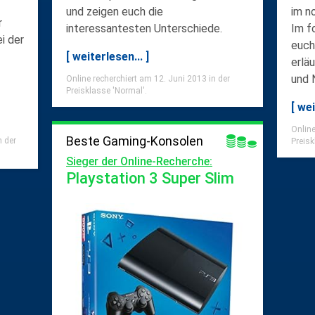
und zeigen euch die
im
n
r
interessantesten Unterschiede.
Im f
i der
euch
[ weiterlesen... ]
erlä
und 
Online recherchiert am 12. Juni 2013 in der
Preisklasse 'Normal'.
[ wei
Online
Beste Gaming-Konsolen
n der
Preisk
Sieger der Online-Recherche:
Playstation 3 Super Slim