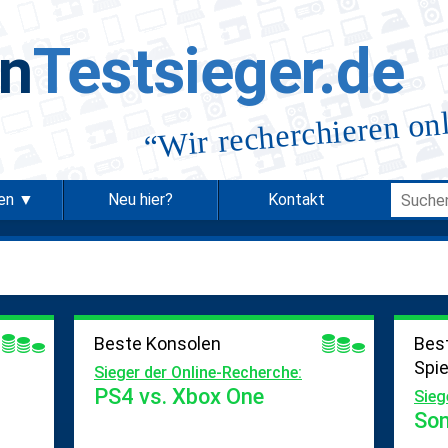
in
Testsieger.de
Wir recherchieren on
“
ien ▼
Neu hier?
Kontakt
Beste Konsolen
Bes
Spi
Sieger der Online-Recherche:
PS4 vs. Xbox One
Sieg
Son