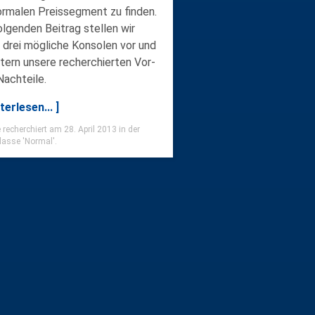
ormalen Preissegment
zu finden.
olgenden Beitrag stellen wir
 drei mögliche Konsolen vor und
utern unsere recherchierten Vor-
Nachteile.
terlesen... ]
 recherchiert am 28. April 2013 in der
lasse 'Normal'.