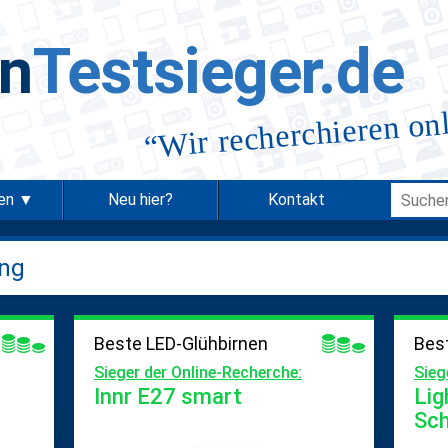
in
Testsieger.de
Wir recherchieren on
“
ien ▼
Neu hier?
Kontakt
ung
Beste LED-Glühbirnen
Bes
Sieger der Online-Recherche:
Sieg
Innr E27 smart
Lig
Sch