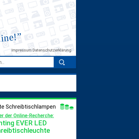
”
line!
Impressum
Datenschutzerklärung
te Schreibtischlampen
er der Online-Recherche:
hting EVER LED
reibtischleuchte