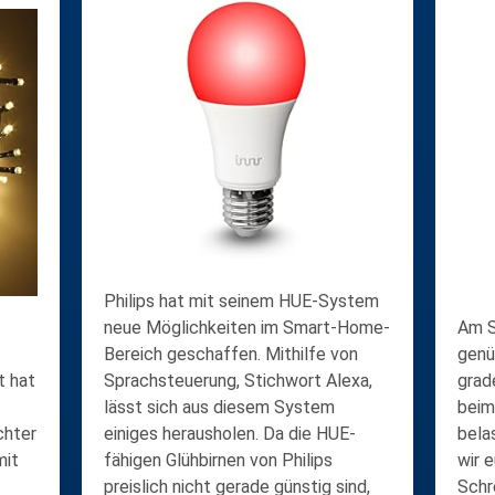
Philips hat mit seinem HUE-System
neue Möglichkeiten im Smart-Home-
Am S
Bereich geschaffen. Mithilfe von
genü
t hat
Sprachsteuerung, Stichwort Alexa,
grad
lässt sich aus diesem System
beim
chter
einiges herausholen. Da die HUE-
bela
mit
fähigen Glühbirnen von Philips
wir 
preislich nicht gerade günstig sind,
Schr