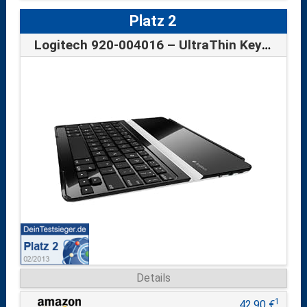
Platz 2
Logitech 920-004016 – UltraThin Keyboard…
Details
1
42,90 €