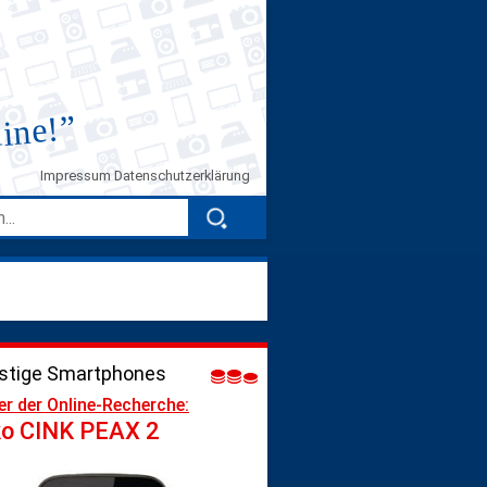
”
line!
Impressum
Datenschutzerklärung
stige Smartphones
er der Online-Recherche:
o CINK PEAX 2