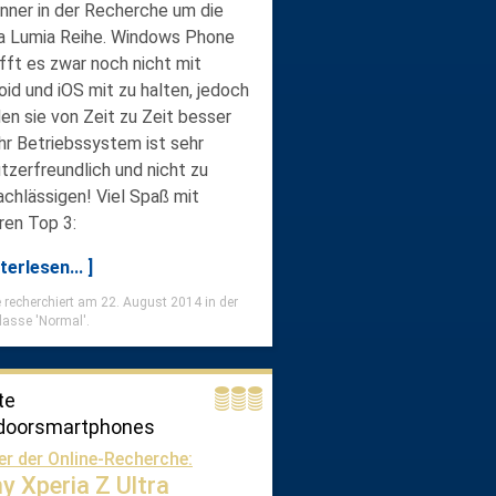
nner in der Recherche um die
a Lumia Reihe. Windows Phone
fft es zwar noch nicht mit
oid und iOS mit zu halten, jedoch
en sie von Zeit zu Zeit besser
ihr Betriebssystem ist sehr
tzerfreundlich und nicht zu
achlässigen! Viel Spaß mit
ren Top 3:
terlesen... ]
 recherchiert am 22. August 2014 in der
lasse 'Normal'.
te
doorsmartphones
er der Online-Recherche:
y Xperia Z Ultra