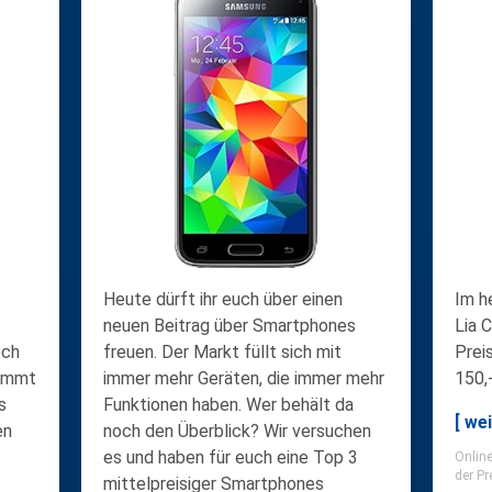
Heute dürft ihr euch über einen
Im h
neuen Beitrag über Smartphones
Lia 
och
freuen. Der Markt füllt sich mit
Prei
kommt
immer mehr Geräten, die immer mehr
150,
s
Funktionen haben. Wer behält da
[ wei
en
noch den Überblick? Wir versuchen
es und haben für euch eine Top 3
Online
der Pr
.
mittelpreisiger Smartphones