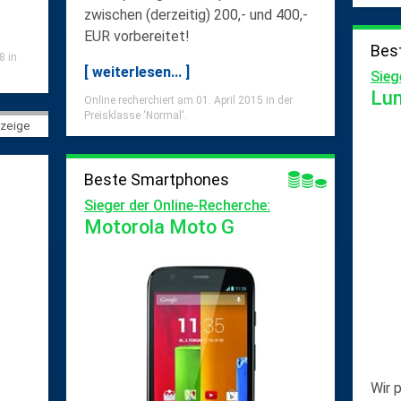
zwischen (derzeitig) 200,- und 400,-
EUR vorbereitet!
Bes
8 in
[ weiterlesen... ]
Sieg
Lu
Online recherchiert am 01. April 2015 in der
Preisklasse 'Normal'.
zeige
Beste Smartphones
Sieger der Online-Recherche:
Motorola Moto G
Wir 