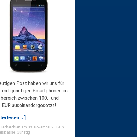
eutigen Post haben wir uns für
C. mit günstigen Smartphones im
sbereich zwischen 100,- und
- EUR auseinandergesetzt!
terlesen... ]
 recherchiert am 03. November 2014 in
eisklasse 'Günstig'.