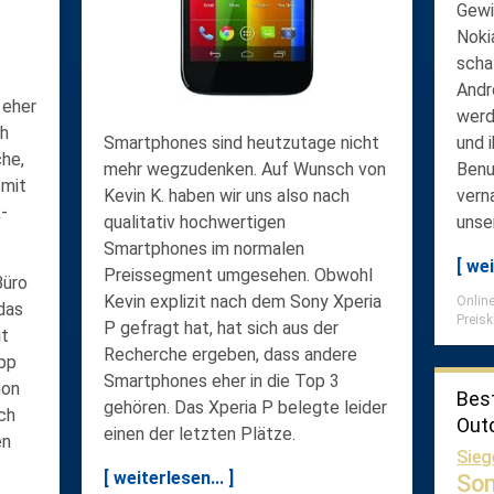
Gewi
Noki
scha
Andr
 eher
werd
ch
Smartphones sind heutzutage nicht
und 
che,
mehr wegzudenken. Auf Wunsch von
Benu
 mit
Kevin K. haben wir uns also nach
vern
-
qualitativ hochwertigen
unse
Smartphones im normalen
[ wei
Preissegment umgesehen. Obwohl
Büro
Kevin explizit nach dem Sony Xperia
Online
das
Preisk
P gefragt hat, hat sich aus der
it
Recherche ergeben, dass andere
app
Smartphones eher in die Top 3
hon
Bes
gehören. Das Xperia P belegte leider
ch
Out
einen der letzten Plätze.
en
Sieg
[ weiterlesen... ]
Son