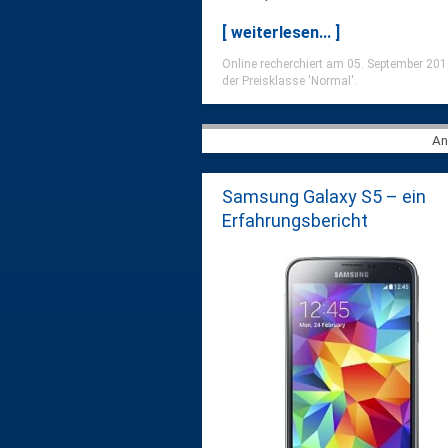
[ weiterlesen... ]
Online recherchiert am 05. September 201
der Preisklasse 'Normal'.
An
Samsung Galaxy S5 – ein
Erfahrungsbericht