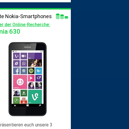
te Nokia-Smartphones
er der Online-Recherche:
mia 630
präsentieren euch unsere 3