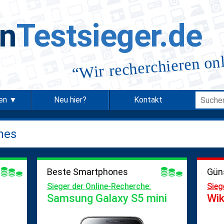
in
Testsieger.de
Wir recherchieren on
“
ien ▼
Neu hier?
Kontakt
nes
Beste Smartphones
Gün
Sieger der Online-Recherche:
Sieg
Samsung Galaxy S5 mini
Wik