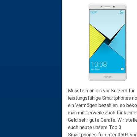
Musste man bis vor Kurzem für
leistungsfähige Smartphones n
ein Vermögen bezahlen, so be
man mittlerweile auch für kleine
Geld sehr gute Geräte. Wir stell
euch heute unsere Top 3
Smartphones für unter 350€ vor