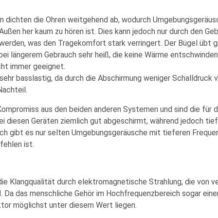
n dichten die Ohren weitgehend ab, wodurch
Umgebungsgeräus
ußen her kaum zu hören ist. Dies kann jedoch nur durch den Geb
t werden, was den
Tragekomfort
stark verringert. Der Bügel übt 
bei längerem Gebrauch sehr heiß, die keine Wärme entschwinden
cht immer geeignet.
 sehr
basslastig
, da durch die Abschirmung weniger Schalldruck ve
achteil.
Kompromiss aus den beiden anderen Systemen und sind die für 
i diesen Geräten ziemlich
gut abgeschirmt
, während jedoch
tie
och gibt es nur selten Umgebungsgeräusche mit tieferen Frequen
ehlen ist.
die
Klangqualität
durch elektromagnetische Strahlung, die von ve
d. Da das menschliche Gehör im Hochfrequenzbereich sogar einen
tor möglichst unter diesem Wert liegen.