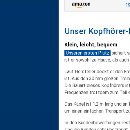
19
Unser Kopfhörer-
Klein, leicht, bequem
Unseren ersten Platz
sichert s
ist er sowohl
zu Hause
, als auch
Laut Hersteller deckt er den
Fr
ist. Aus den 30 mm großen Tre
Die
Bauart
dieses Kopfhörers is
Frequenzen trotzdem zum Teil en
Das
Kabel ist 1,2 m lang
und an 
um einen einfachen Transport zu
In den Kundenbewertungen lies
sind die Kunden sehr überzeugt.