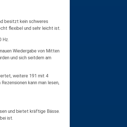
und besitzt kein schweres
cht flexibel und sehr leicht
ist.
0 Hz.
enauen Wiedergabe
von Mitten
urden und sich seitdem am
rtet, weitere 191 mit 4
en Rezensionen kann man lesen,
ssen
und bietet
kräftige Bässe
.
ei ist.