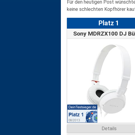
Für den heutigen Post wünschte
keine schlechten Kopfhörer kauft
Platz 1
Details