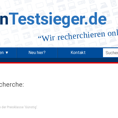
in
Testsieger.de
Wir recherchieren on
“
ien ▼
Neu hier?
Kontakt
echerche:
 der Preisklasse 'Günstig'.