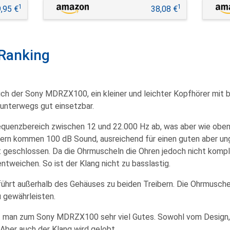
1
1
,95 €
38,08 €
Ranking
ich der
Sony MDRZX100
, ein kleiner und leichter Kopfhörer mit
unterwegs
gut einsetzbar.
equenzbereich
zwischen 12 und 22.000 Hz ab, was aber wie obe
ibern kommen
100 dB
Sound,
ausreichend
für einen guten aber u
t
geschlossen
. Da die Ohrmuscheln die Ohren jedoch
nicht komp
tweichen. So ist der Klang nicht zu basslastig.
führt außerhalb des Gehäuses zu beiden Treibern. Die
Ohrmusche
 gewährleisten.
t man zum Sony MDRZX100 sehr viel Gutes. Sowohl vom Design,
 Aber auch der Klang wird gelobt.