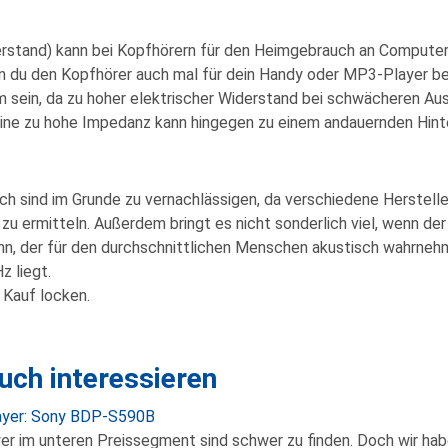
erstand) kann bei Kopfhörern für den Heimgebrauch an Computer
n du den Kopfhörer auch mal für dein Handy oder MP3-Player be
m
sein, da zu hoher elektrischer Widerstand bei schwächeren Au
Eine zu
hohe Impedanz
kann hingegen zu einem andauernden Hint
ich
sind im Grunde zu
vernachlässigen
, da verschiedene Herstell
u ermitteln. Außerdem bringt es nicht sonderlich viel, wenn de
n, der für den durchschnittlichen Menschen akustisch wahrnehm
Hz
liegt.
 Kauf locken.
uch interessieren
ayer: Sony BDP-S590B
er im unteren Preissegment sind schwer zu finden. Doch wir hab