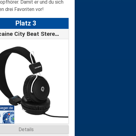
opfhörer
. Damit er und du sich
n drei Favoriten vor!
Platz 3
co:caine City Beat Stereo-Kopfhörer (3,…
Details