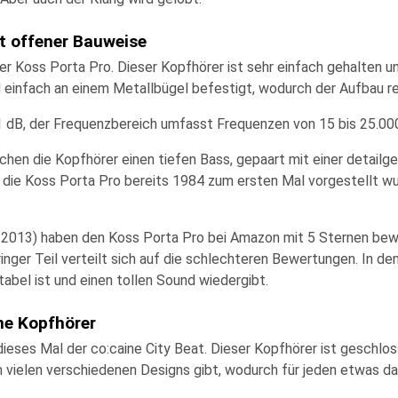
it offener Bauweise
er
Koss Porta Pro
. Dieser Kopfhörer ist sehr einfach gehalten 
d einfach an einem
Metallbügel
befestigt, wodurch der
Aufbau re
1 dB
, der
Frequenzbereich
umfasst Frequenzen von 15 bis 25.00
chen die Kopfhörer einen tiefen Bass, gepaart mit einer
detailg
s die Koss Porta Pro bereits 1984 zum ersten Mal vorgestellt w
2013) haben den Koss Porta Pro bei Amazon mit 5 Sternen bewe
ringer Teil verteilt sich auf die schlechteren Bewertungen. In d
abel ist und einen tollen Sound wiedergibt.
ne Kopfhörer
ieses Mal der
co:caine City Beat
. Dieser Kopfhörer ist
geschlo
in
vielen verschiedenen Designs
gibt, wodurch für jeden etwas dab