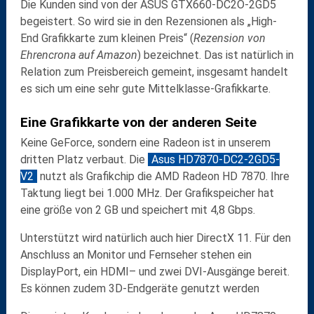
Die Kunden sind von der
ASUS GTX660-DC2O-2GD5
begeistert. So wird sie in den Rezensionen als „High-
End Grafikkarte zum kleinen Preis“ (
Rezension von
Ehrencrona auf Amazon
) bezeichnet. Das ist natürlich in
Relation zum Preisbereich gemeint, insgesamt handelt
es sich um eine sehr gute Mittelklasse-Grafikkarte.
Eine Grafikkarte von der anderen Seite
Keine GeForce, sondern eine
Radeon
ist in unserem
dritten Platz verbaut. Die
Asus HD7870-DC2-2GD5-
V2
nutzt als Grafikchip die
AMD Radeon HD 7870
. Ihre
Taktung liegt bei
1.000 MHz
. Der Grafikspeicher hat
eine größe von
2 GB
und speichert mit
4,8 Gbps
.
Unterstützt wird natürlich auch hier
DirectX 11
. Für den
Anschluss an Monitor und Fernseher stehen ein
DisplayPort
, ein
HDMI
– und
zwei
DVI
-Ausgänge bereit.
Es können zudem
3D-Endgeräte
genutzt werden