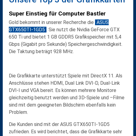
Super Einstieg für Computer Bastler
Gold
bekommt in unserer Recherche die
ASUS
GTX650TI-1GD5
. Sie nutzt die
Nvidia GeForce GTX
650 Ti
und bietet
1 GB GDDR5
Grafikspeicher mit
5,4
Gbps
(Gigabit pro Sekunde) Speichergeschwindigkeit.
Die Taktung beträgt
928 MHz
.
Die Grafikkarte unterstützt Spiele mit
DirectX 11
. Als
Anschlüsse stehen
HDMI
,
Dual Link DVI-D
,
Dual-Link
DVI-I
und
VGA
bereit. Es können mehrere Monitore
gleichzeitig benutzt werden und 3D-Spiele und –Filme
sind mit dem geeigneten Bildschirm ebenfalls kein
Problem.
Die Kunden sind mit der
ASUS GTX650TI-1GD5
zufrieden. Es wird berichtet, dass die Grafikkarte sehr