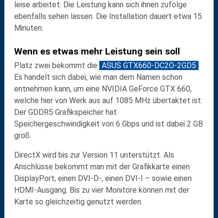
leise arbeitet. Die Leistung kann sich ihnen zufolge
ebenfalls sehen lassen. Die Installation dauert etwa 15
Minuten.
Wenn es etwas mehr Leistung sein soll
Platz zwei
bekommt die
ASUS GTX660-DC2O-2GD5
.
Es handelt sich dabei, wie man dem Namen schon
entnehmen kann, um eine
NVIDIA GeForce GTX 660
,
welche hier von Werk aus auf
1085 MHz übertaktet
ist.
Der
GDDR5
Grafikspeicher hat
Speichergeschwindigkeit von
6 Gbps
und ist dabei
2 GB
groß.
DirectX
wird bis zur Version
11
unterstützt. Als
Anschlüsse bekommt man mit der Grafikkarte einen
DisplayPort
, einen
DVI-D
-, einen
DVI-I
– sowie einen
HDMI
-Ausgang. Bis zu vier Monitore können mit der
Karte so gleichzeitig genutzt werden.