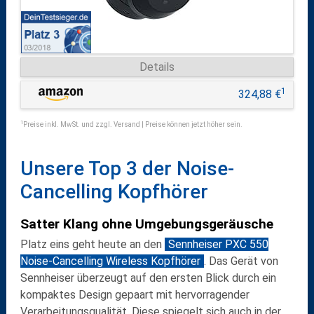
Details
1
324,88 €
1
Preise inkl. MwSt. und zzgl. Versand | Preise können jetzt höher sein.
Unsere Top 3 der Noise-
Cancelling Kopfhörer
Satter Klang ohne Umgebungsgeräusche
Platz eins geht heute an den
Sennheiser PXC 550
Noise-Cancelling Wireless Kopfhörer
. Das Gerät von
Sennheiser überzeugt auf den ersten Blick durch ein
kompaktes Design gepaart mit hervorragender
Verarbeitungsqualität. Diese spiegelt sich auch in der