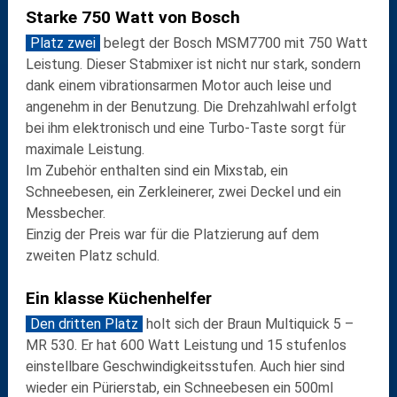
Starke 750 Watt von Bosch
Platz zwei
belegt der
Bosch MSM7700
mit
750 Watt
Leistung. Dieser Stabmixer ist nicht nur stark, sondern
dank einem
vibrationsarmen Motor
auch leise und
angenehm in der Benutzung. Die Drehzahlwahl erfolgt
bei ihm elektronisch und eine
Turbo-Taste
sorgt für
maximale Leistung.
Im Zubehör enthalten sind ein Mixstab, ein
Schneebesen, ein Zerkleinerer, zwei Deckel und ein
Messbecher.
Einzig der Preis war für die Platzierung auf dem
zweiten Platz schuld.
Ein klasse Küchenhelfer
Den dritten Platz
holt sich der
Braun Multiquick 5 –
MR 530
. Er hat
600 Watt
Leistung und
15 stufenlos
einstellbare Geschwindigkeitsstufen
. Auch hier sind
wieder ein Pürierstab, ein Schneebesen ein 500ml