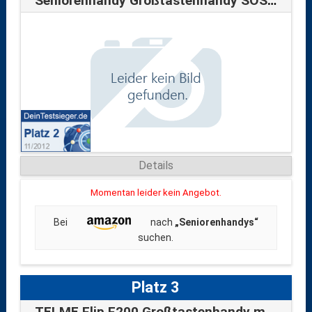
Seniorenhandy Großtastenhandy SOS Notru…
Details
Momentan leider kein Angebot.
Bei
nach
„Seniorenhandys“
suchen.
Platz 3
TELME Flip F200 Großtastenhandy mit not…