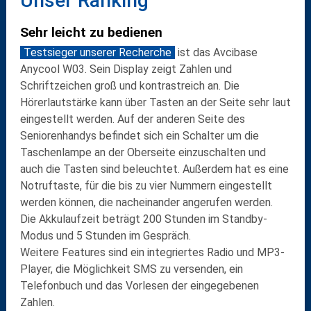
Unser Ranking
Sehr leicht zu bedienen
Testsieger unserer Recherche
ist das
Avcibase
Anycool W03
. Sein Display zeigt Zahlen und
Schriftzeichen
groß und kontrastreich
an. Die
Hörerlautstärke
kann über Tasten an der Seite sehr laut
eingestellt werden. Auf der anderen Seite des
Seniorenhandys befindet sich ein Schalter um die
Taschenlampe
an der Oberseite einzuschalten und
auch die
Tasten sind beleuchtet
. Außerdem hat es eine
Notruftaste, für die bis zu vier Nummern eingestellt
werden können, die nacheinander angerufen werden.
Die Akkulaufzeit beträgt
200 Stunden
im Standby-
Modus und
5 Stunden
im Gespräch.
Weitere Features sind ein
integriertes Radio
und
MP3-
Player
, die Möglichkeit
SMS
zu versenden, ein
Telefonbuch
und das
Vorlesen der eingegebenen
Zahlen
.