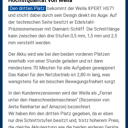
Höchstqualität von Wella
Den dritten Platz
bekommt der
Wella XPERT HS71
und sticht dabei durch sein Design direkt ins Auge. Auf
der technischen Seite besitzt er Edelstahl-
Präzisionsmesser mit Diamant-Schliff. Die
Schnittlänge
kann zwischen den
drei Stufen
0,5 mm, 1,5 mm und 2,5
mm verstellt werden.
Der Akku wird wie bei den beiden vorderen Plätzen
innerhalb von
einer Stunde
geladen und ist dann
mindestens 70 Minuten
für alle Aufgaben gewappnet.
Das Kabel für den Netzbetrieb ist 2,80 m lang, was
wenigstens für ein bisschen Bewegungsfreiheit sorgt.
In den Kundenrezensionen wird der Wella als „Ferrari
unter den Haarschneidemaschinen“ (Rezension von
Anita Reinharter auf Amazon) bezeichnet.
Wir haben ihm den dritten Platz gegeben, da er eben
nur drei Schnittstufen besitzt und, trotz höherem Preis,
die gleiche Akkuleistung wie die beiden anderen Geräte