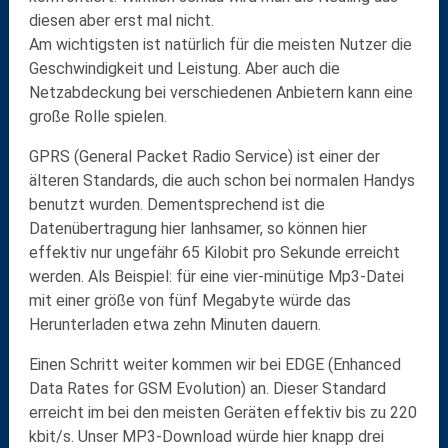
diesen aber erst mal nicht.
Am wichtigsten ist natürlich für die meisten Nutzer die
Geschwindigkeit und Leistung
. Aber auch die
Netzabdeckung
bei verschiedenen Anbietern kann eine
große Rolle spielen.
GPRS
(
G
eneral
P
acket
R
adio Service) ist einer der
älteren Standards, die auch schon bei normalen Handys
benutzt wurden. Dementsprechend ist die
Datenübertragung hier lanhsamer, so können hier
effektiv nur ungefähr
65 Kilobit pro Sekunde
erreicht
werden. Als Beispiel: für eine vier-minütige Mp3-Datei
mit einer größe von
fünf Megabyte
würde das
Herunterladen etwa
zehn Minuten
dauern.
Einen Schritt weiter kommen wir bei
EDGE
(
E
nhanced
D
ata Rates for
G
SM
E
volution) an. Dieser Standard
erreicht im bei den meisten Geräten effektiv bis zu
220
kbit/s
. Unser MP3-Download würde hier knapp
drei