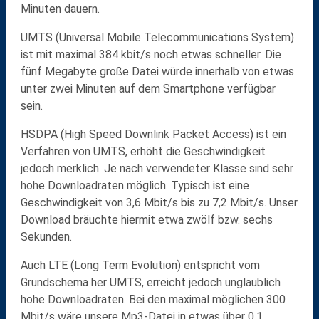
Minuten
dauern.
UMTS (
U
niversal
M
obile
T
elecommunications
S
ystem)
ist mit maximal 384 kbit/s noch etwas schneller. Die
fünf Megabyte große Datei würde innerhalb von etwas
unter zwei Minuten auf dem Smartphone verfügbar
sein.
HSDPA
(
H
igh
S
peed
D
ownlink
P
acket
A
ccess) ist ein
Verfahren von UMTS, erhöht die Geschwindigkeit
jedoch merklich. Je nach verwendeter Klasse sind sehr
hohe Downloadraten möglich. Typisch ist eine
Geschwindigkeit von
3,6 Mbit/s
bis zu
7,2 Mbit/s
. Unser
Download bräuchte hiermit etwa zwölf bzw. sechs
Sekunden.
Auch
LTE
(
L
ong
T
erm
E
volution) entspricht vom
Grundschema her UMTS, erreicht jedoch unglaublich
hohe Downloadraten. Bei den maximal möglichen
300
Mbit/s
wäre unsere Mp3-Datei in etwas über
0,1