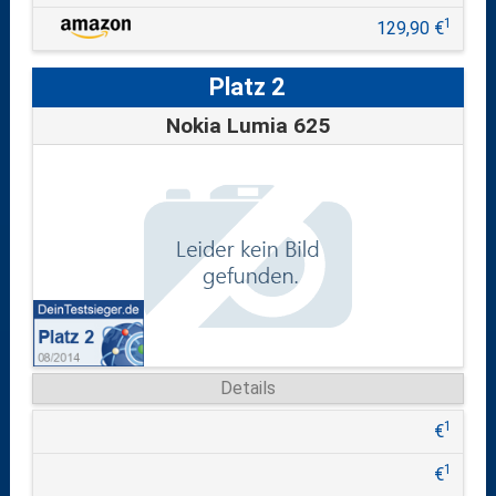
1
129,90 €
Platz 2
Nokia Lumia 625
Details
1
€
1
€