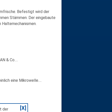
mfrische. Befestigt wird der
rummen Stämmen. Der eingebaute
en Haltemechanismen.
LAN & Co.…
inlich eine Mikrowelle.…
[X]
t der