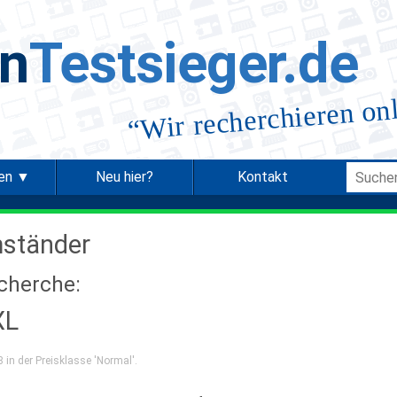
in
Testsieger.de
Wir recherchieren on
“
ien ▼
Neu hier?
Kontakt
mständer
echerche:
XL
 in der Preisklasse 'Normal'.