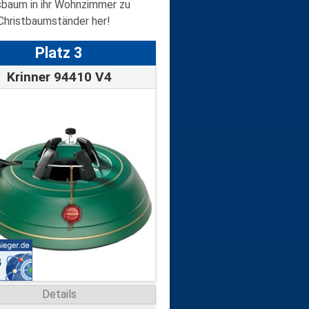
tsbaum in ihr Wohnzimmer zu
 Christbaumständer her!
Platz 3
Krinner 94410 V4
Details