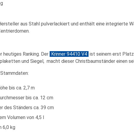
kg
ersteller aus Stahl pulverlackiert und enthält eine integrierte 
entrierdornen.
er heutiges Ranking. Der
Krinner 94410 V4
ist seinem erst Platz
plaketten und Siegel, macht dieser Christbaumständer einen seh
e Stammdaten:
he bis ca. 2,7 m
urchmesser bis ca. 12 cm
 des Ständers ca. 39 cm
em Volumen von 4,5 l
 6,0 kg