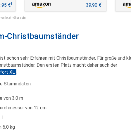
1
1
,95 €
39,90 €
nen jetzt höher sein.
um-Christbaumständer
 ist schon sehr Erfahren mit Christbaumständer. Für große und 
hristbaumständer. Den ersten Platz macht daher auch der
fort XL
.
de Stammdaten:
e von 3,0 m
urchmesser von 12 cm
 l
 6,0 kg