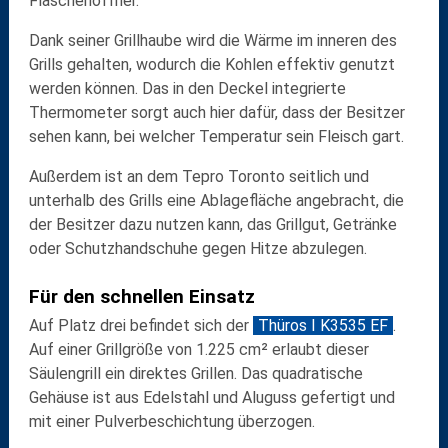
Flaschenöffner
.
Dank seiner
Grillhaube
wird die Wärme im inneren des
Grills gehalten, wodurch die Kohlen effektiv genutzt
werden können. Das in den Deckel integrierte
Thermometer
sorgt auch hier dafür, dass der Besitzer
sehen kann, bei welcher Temperatur sein Fleisch gart.
Außerdem ist an dem Tepro Toronto seitlich und
unterhalb des Grills eine
Ablagefläche
angebracht, die
der Besitzer dazu nutzen kann, das Grillgut, Getränke
oder Schutzhandschuhe gegen Hitze abzulegen.
Für den schnellen Einsatz
Auf Platz drei
befindet sich der
Thüros I K3535 EF
.
Auf einer
Grillgröße von 1.225 cm²
erlaubt dieser
Säulengrill ein direktes Grillen. Das quadratische
Gehäuse ist aus
Edelstahl und Aluguss
gefertigt und
mit einer
Pulverbeschichtung
überzogen.