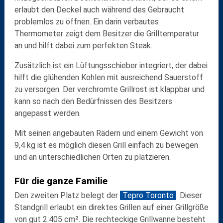
erlaubt den Deckel auch während des Gebraucht
problemlos zu öffnen. Ein darin verbautes
Thermometer
zeigt dem Besitzer die Grilltemperatur
an und hilft dabei zum perfekten Steak.
Zusätzlich ist ein
Lüftungsschieber
integriert, der dabei
hilft die glühenden Kohlen mit ausreichend Sauerstoff
zu versorgen. Der
verchromte Grillrost
ist klappbar und
kann so nach den Bedürfnissen des Besitzers
angepasst werden.
Mit seinen angebauten
Rädern
und einem
Gewicht von
9,4 kg
ist es möglich diesen Grill einfach zu bewegen
und an unterschiedlichen Orten zu platzieren.
Für die ganze Familie
Den zweiten Platz
belegt der
Tepro Toronto
. Dieser
Standgrill
erlaubt ein direktes Grillen auf einer Grillgröße
von gut
2.405 cm²
. Die rechteckige Grillwanne besteht