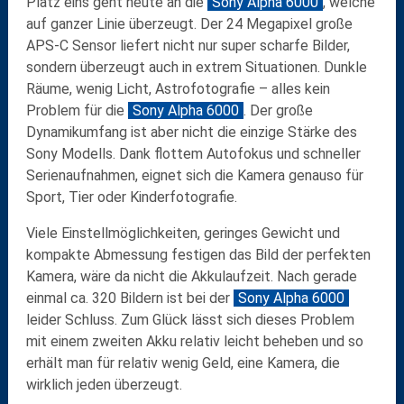
Platz eins geht heute an die
Sony Alpha 6000
, welche
auf ganzer Linie überzeugt. Der 24 Megapixel große
APS-C Sensor liefert nicht nur super scharfe Bilder,
sondern überzeugt auch in extrem Situationen. Dunkle
Räume, wenig Licht, Astrofotografie – alles kein
Problem für die
Sony Alpha 6000
. Der große
Dynamikumfang ist aber nicht die einzige Stärke des
Sony Modells. Dank flottem Autofokus und schneller
Serienaufnahmen, eignet sich die Kamera genauso für
Sport, Tier oder Kinderfotografie.
Viele Einstellmöglichkeiten, geringes Gewicht und
kompakte Abmessung festigen das Bild der perfekten
Kamera, wäre da nicht die Akkulaufzeit. Nach gerade
einmal ca. 320 Bildern ist bei der
Sony Alpha 6000
leider Schluss. Zum Glück lässt sich dieses Problem
mit einem zweiten Akku relativ leicht beheben und so
erhält man für relativ wenig Geld, eine Kamera, die
wirklich jeden überzeugt.