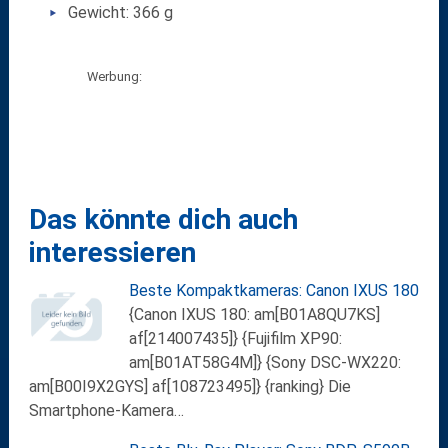
Gewicht: 366 g
Werbung:
Das könnte dich auch
interessieren
Beste Kompaktkameras: Canon IXUS 180
{Canon IXUS 180: am[B01A8QU7KS]
af[214007435]} {Fujifilm XP90:
am[B01AT58G4M]} {Sony DSC-WX220:
am[B00I9X2GYS] af[108723495]} {ranking} Die
Smartphone-Kamera…