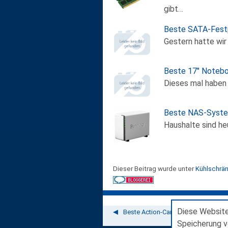
gibt…
Beste SATA-Fest
Gestern hatte wir
Beste 17" Noteb
Dieses mal haben
Beste NAS-Syste
Haushalte sind he
Dieser Beitrag wurde unter
Kühlschrä
Diese Website
Beste Action-Cam: Drift Ghost-S
Speicherung v