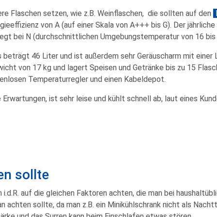
ere Flaschen setzen, wie z.B. Weinflaschen, die sollten auf den
rgieeffizienz von A (auf einer Skala von A+++ bis G). Der jährlic
iegt bei N (durchschnittlichen Umgebungstemperatur von 16 bis
 beträgt 46 Liter und ist außerdem sehr Geräuscharm mit einer 
cht von 17 kg und lagert Speisen und Getränke bis zu 15 Flasche
fenlosen Temperaturregler und einen Kabeldepot.
e Erwartungen, ist sehr leise und kühlt schnell ab, laut eines Ku
n sollte
 i.d.R. auf die gleichen Faktoren achten, die man bei haushaltüb
an achten sollte, da man z.B. ein Minikühlschrank nicht als Nach
stärke und das Surren kann beim Einschlafen etwas stören.