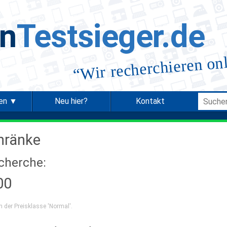
in
Testsieger.de
Wir recherchieren on
“
ien ▼
Neu hier?
Kontakt
hränke
echerche:
00
n der Preisklasse 'Normal'.