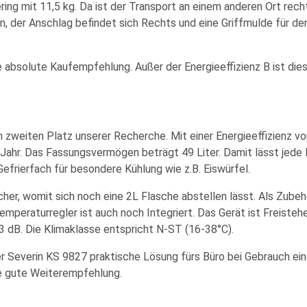
ing mit 11,5 kg. Da ist der Transport an einem anderen Ort rec
en, der Anschlag befindet sich Rechts und eine Griffmulde für de
 absolute Kaufempfehlung. Außer der Energieeffizienz B ist die
 zweiten Platz unserer Recherche. Mit einer Energieeffizienz vo
 Jahr. Das Fassungsvermögen beträgt 49 Liter. Damit lässt jede
Gefrierfach für besondere Kühlung wie z.B. Eiswürfel.
her, womit sich noch eine 2L Flasche abstellen lässt. Als Zubeh
emperaturregler ist auch noch Integriert. Das Gerät ist Freiste
3 dB. Die Klimaklasse entspricht N-ST (16-38°C).
der Severin KS 9827 praktische Lösung fürs Büro bei Gebrauch ei
e gute Weiterempfehlung.