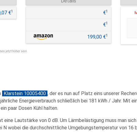
Details
1
1
,07 €
€
M
1
€
1
199,00 €
nen jetzt höher sein.
n
Klarstein 10005400
, der es nun auf Platz eins unserer Recher
r jährliche Energieverbrauch schließlich bei 181 kWh / Jahr. Mi
ein paar Dosen Kühl halten.
at eine Lautstärke von 0 dB. Um Lärmbelästigung muss man sich 
ei N wobei die durchschnittliche Umgebungstemperatur von 16 b