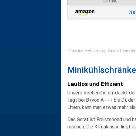
Details
200
1
Preise inkl. MwSt. und zzgl. Versand | Preise kön
Minikühlschränke
Lautlos und Effizient
Unsere Recherche entdeckt de
liegt bei B (von A+++ bis D), de
Litern, kann man etwas mehr als 
Das Gerät ist Freistehend und h
machen. Die Klimaklasse liegt b