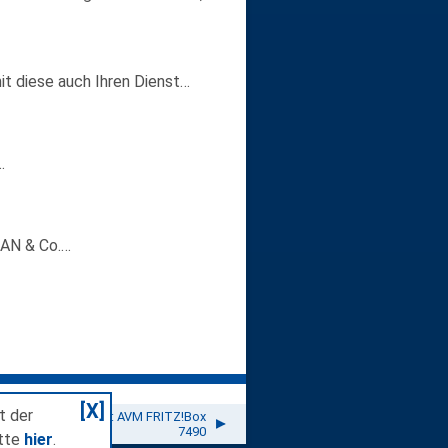
it diese auch Ihren Dienst…
…
LAN & Co.…
[X]
t der
Beste WLAN-Router: AVM FRITZ!Box
7490
itte
hier
.