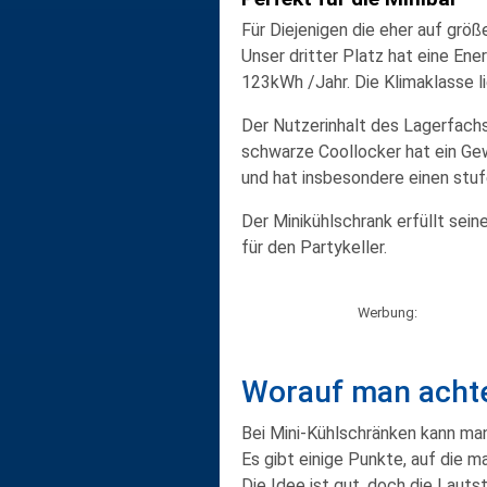
Für Diejenigen die eher auf größ
Unser dritter Platz hat eine Ene
123kWh /Jahr. Die Klimaklasse l
Der Nutzerinhalt des Lagerfachs
schwarze Coollocker hat ein Gewi
und hat insbesondere einen stu
Der Minikühlschrank erfüllt sein
für den Partykeller.
Werbung:
Worauf man achte
Bei Mini-Kühlschränken kann man
Es gibt einige Punkte, auf die m
Die Idee ist gut, doch die Laut