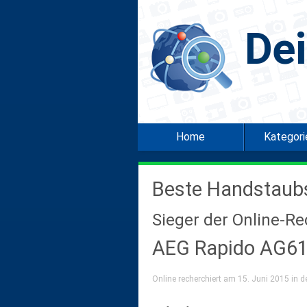
De
Home
Kategor
Beste Handstaub
Sieger der Online-R
AEG Rapido AG6
Online recherchiert am 15. Juni 2015 in d