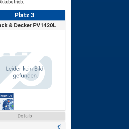
Akkubetrieb.
Platz 3
ack & Decker PV1420L
Details
1
€