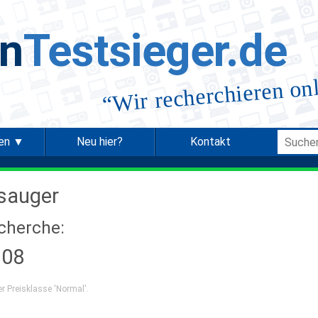
in
Testsieger.de
Wir recherchieren on
“
ien ▼
Neu hier?
Kontakt
sauger
echerche:
108
er Preisklasse 'Normal'.