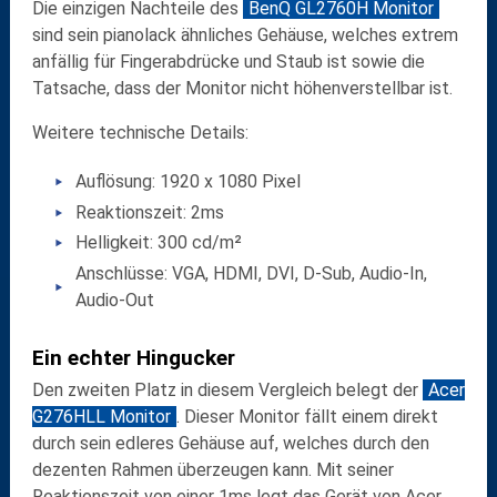
Die einzigen Nachteile des
BenQ GL2760H Monitor
sind sein pianolack ähnliches Gehäuse, welches extrem
anfällig für Fingerabdrücke und Staub ist sowie die
Tatsache, dass der Monitor nicht höhenverstellbar ist.
Weitere technische Details:
Auflösung: 1920 x 1080 Pixel
Reaktionszeit: 2ms
Helligkeit: 300 cd/m²
Anschlüsse: VGA, HDMI, DVI, D-Sub, Audio-In,
Audio-Out
Ein echter Hingucker
Den zweiten Platz in diesem Vergleich belegt der
Acer
G276HLL Monitor
. Dieser Monitor fällt einem direkt
durch sein edleres Gehäuse auf, welches durch den
dezenten Rahmen überzeugen kann. Mit seiner
Reaktionszeit von einer 1ms legt das Gerät von Acer