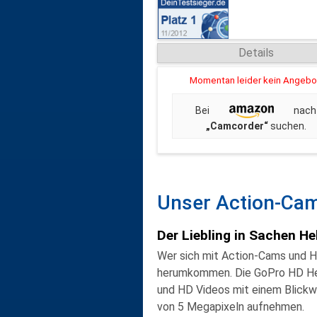
Details
Momentan leider kein Angebo
Bei
nach
„Camcorder“
suchen.
Unser Action-Ca
Der Liebling in Sachen 
Wer sich mit Action-Cams und H
herumkommen. Die
GoPro HD H
und
HD
Videos mit einem Blickwi
von
5 Megapixeln
aufnehmen.