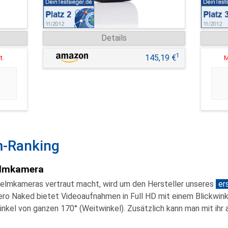
Details
1
145,19 €
t.
M
m-Ranking
Helmkamera
elmkameras vertraut macht, wird um den Hersteller unseres
er
ero Naked
bietet Videoaufnahmen in
Full HD
mit einem Blickwink
nkel von ganzen 170° (Weitwinkel). Zusätzlich kann man mit ihr 