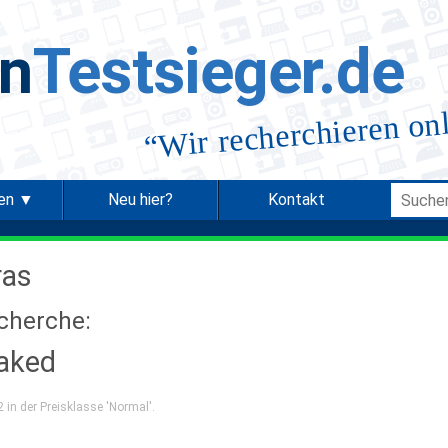
in
Testsieger.de
Wir recherchieren on
“
ien ▼
Neu hier?
Kontakt
ras
echerche:
aked
 in der Preisklasse 'Normal'.