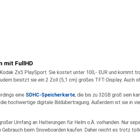
m mit FullHD
Kodak Zx5 PlaySport
. Sie kostet unter 100,- EUR und kommt t
udem besitzt sie ein 2 Zoll (5,1 cm) großes
TFT-Display
. Auch o
erdings eine
SDHC-Speicherkarte
, die bis zu 32GB groß sein ka
die hochwertige digitale Bildübertragung. Außerdem ist sie in v
 großer Umfang an Halterungen für Helm o.Ä. vorhanden. Nur sepa
den Gebrauch beim Snowboarden kaufen. Daher reicht es trotz toll