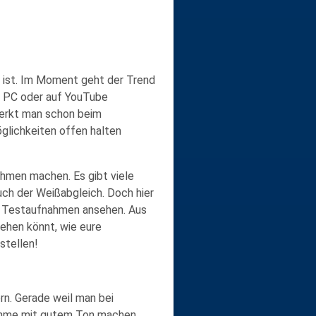
g ist. Im Moment geht der Trend
am PC oder auf YouTube
merkt man schon beim
glichkeiten offen halten
ahmen machen. Es gibt viele
uch der
Weißabgleich
. Doch hier
h
Testaufnahmen ansehen
. Aus
sehen könnt, wie eure
stellen!
rn. Gerade weil man bei
nahme mit gutem Ton machen,