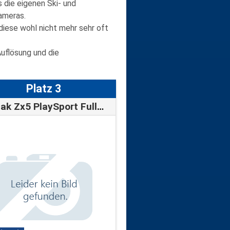
s die eigenen Ski- und
ameras
.
diese wohl nicht mehr sehr oft
Auflösung und die
Platz 3
Kodak Zx5 PlaySport Full HD Camcorder (5…