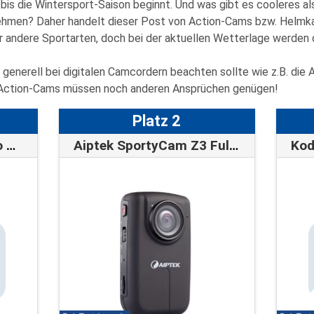
 bis die Wintersport-Saison beginnt. Und was gibt es cooleres al
hmen? Daher handelt dieser Post von
Action-Cams bzw. Helmk
für andere Sportarten, doch bei der aktuellen Wetterlage werden 
n generell bei digitalen Camcordern beachten sollte wie z.B. die 
e Action-Cams müssen noch anderen Ansprüchen genügen!
Platz 2
GoPro Kamera HD Hero Naked
Aiptek SportyCam Z3 Full-HD Camcorder (5…