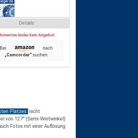
Details
omentan leider kein Angebot.
Bei
nach
„Camcorder“
suchen.
sten Platzes
nicht
el von 127° (Semi-Weitwinkel)
auch Fotos mit einer Auflösung