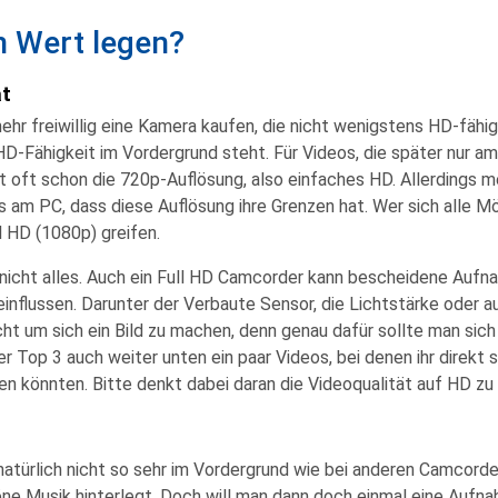
n Wert legen?
ät
hr freiwillig eine Kamera kaufen, die nicht wenigstens HD-fähi
 HD-Fähigkeit im Vordergrund steht. Für Videos, die später nur 
t oft schon die 720p-Auflösung, also einfaches HD. Allerdings 
 am PC, dass diese Auflösung ihre Grenzen hat. Wer sich alle Mö
ll HD (1080p) greifen
.
h nicht alles. Auch ein Full HD Camcorder kann bescheidene Aufn
eeinflussen. Darunter der Verbaute
Sensor
, die
Lichtstärke
oder a
cht um sich ein Bild zu machen, denn genau dafür sollte man sic
er Top 3 auch weiter unten ein paar Videos, bei denen ihr direkt 
 könnten. Bitte denkt dabei daran die
Videoqualität auf HD zu 
atürlich nicht so sehr im Vordergrund wie bei anderen Camcorde
e Musik hinterlegt. Doch will man dann doch einmal eine Auf